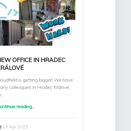
EW OFFICE IN HRADEC
KRÁLOVÉ
loudfield is getting bigger! We have
any colleagues in Hradec Králové,
o…
“NEW OFFICE in Hradec Králové”
ontinue reading
…
Posted on:
Written by:
13 Apr 2022
Sarka Klimesova