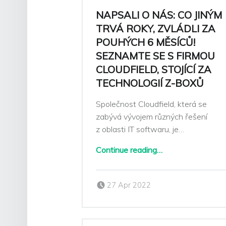
NAPSALI O NÁS: CO JINÝM
TRVÁ ROKY, ZVLÁDLI ZA
POUHÝCH 6 MĚSÍCŮ!
SEZNAMTE SE S FIRMOU
CLOUDFIELD, STOJÍCÍ ZA
TECHNOLOGIÍ Z-BOXŮ
Společnost Cloudfield, která se
zabývá vývojem různých řešení
z oblasti IT softwaru, je…
Continue reading
…
“Napsali o nás: Co jiným trvá roky, zvládli za pouhých 6 měsíců! Seznamte se s firmou Cloudfield, stojící za technologií Z-BOXů”
Posted on:
Written by:
27 Apr 2022
Sarka Klimesova