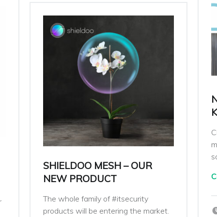
N
C
m
s
SHIELDOO MESH – OUR
C
NEW PRODUCT
The whole family of #itsecurity
r
products will be entering the market.