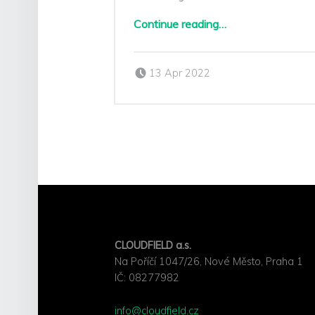
“LIGHTNING TALK in České Budějovice”
Continue reading
…
Posted on:
Written by:
13 Apr 2022
Sarka Klimesova
FOOTER SIDEBAR
CLOUDFIELD a.s.
Na Poříčí 1047/26, Nové Město, Praha 1
IČ: ⁣08277982
info@cloudfield.cz