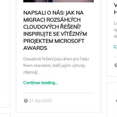
V
NAPSALI O NÁS: JAK NA
MIGRACI ROZSÁHLÝCH
L
CLOUDOVÝCH ŘEŠENÍ?
s
INSPIRUJTE SE VÍTĚZNÝM
d
PROJEKTEM MICROSOFT
C
AWARDS
Cloudová řešení jsou dnes pro řadu
firem standard, další jejich výhody
objevují.…
Continue reading
…
“Napsali o nás: Jak na migraci rozsáhlých cloudových řešení? Inspirujte se vítězným projektem Microsoft Awards”
Posted on:
Written by:
27 Apr 2022
Sarka Klimesova