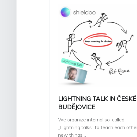
LIGHTNING TALK IN ČESKÉ
BUDĚJOVICE
We organize internal so-called
„Lightning talks“ to teach each othe
new things…