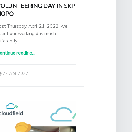
OLUNTEERING DAY IN SKP
HOPO
ast Thursday, April 21, 2022, we
pent our working day much
ifferently…
“Volunteering day in SKP HOPO”
ontinue reading
…
Posted on:
Written by:
27 Apr 2022
Sarka Klimesova